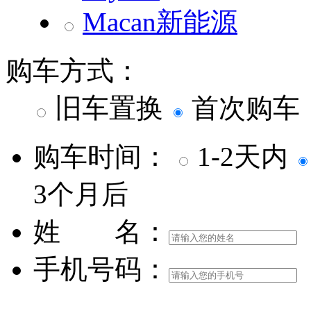
Macan新能源
购车方式：
旧车置换
首次购车
购车时间：
1-2天内
3个月后
姓 名：
手机号码：