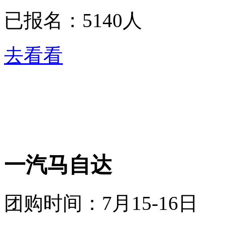
已报名：5140人
去看看
一汽马自达
团购时间：7月15-16日