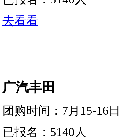
去看看
广汽丰田
团购时间：7月15-16日
已报名：5140人