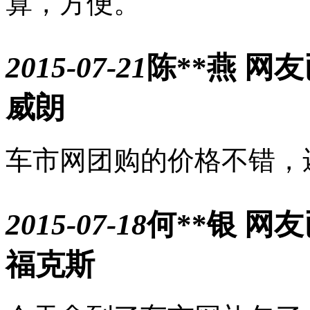
算，方便。
2015-07-21
陈**燕
网友
威朗
车市网团购的价格不错，还
2015-07-18
何**银
网友
福克斯