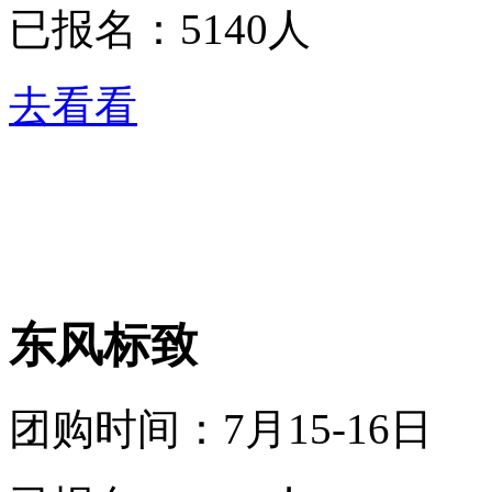
已报名：5140人
去看看
东风标致
团购时间：7月15-16日