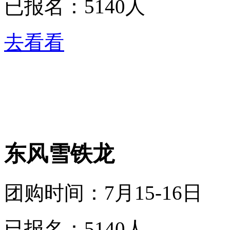
已报名：5140人
去看看
东风雪铁龙
团购时间：7月15-16日
已报名：5140人