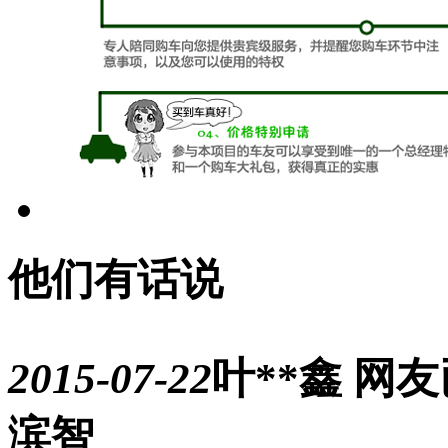
他们有话说
2015-07-22
叶**鑫
网友
滨智